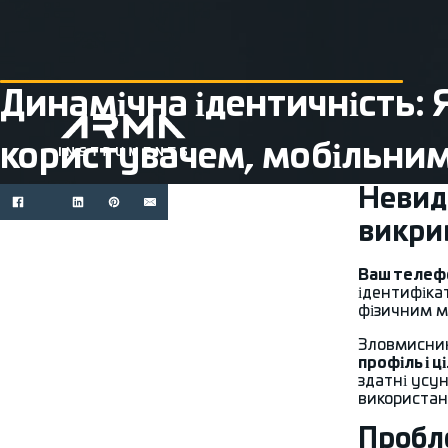
Динамічна ідентичність: Я
користувачем, мобільним
Невид
викри
Ваш телефо
ідентифіка
фізичним м
Зловмисник
профіль і ц
здатні усу
використан
Пробле