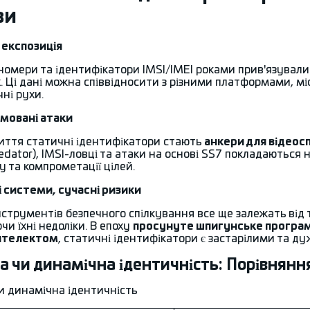
ви
а експозиція
номери та ідентифікатори IMSI/IMEI роками прив'язували
х
. Ці дані можна співвідносити з різними платформами, мі
чні рухи.
ямовані атаки
риття статичні ідентифікатори стають
анкери для відео
edator), IMSI-ловці та атаки на основі SS7 покладаються
у та компрометації цілей.
лі системи, сучасні ризики
інструментів безпечного спілкування все ще залежать від
и їхні недоліки. В епоху
просунуте шпигунське програм
нтелектом
, статичні ідентифікатори є застарілими та д
а чи динамічна ідентичність: Порівнянн
и динамічна ідентичність