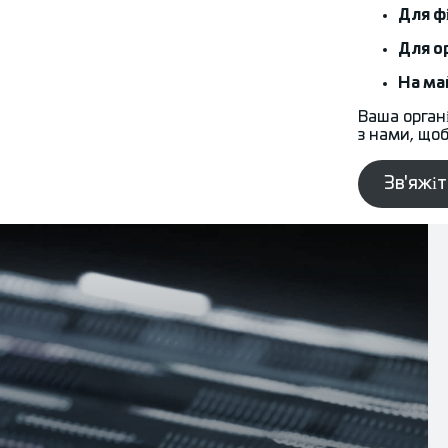
Для ф
Для о
На ма
Ваша орган
з нами, щоб
Зв'яжі