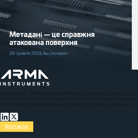
Метадані — це справжня
атакована поверхня
28 травня 2026
Тин Бенедек
Наша місія - забезпечити абсолютну безпеку зв'язку та д
принципах нульової довіри, будучи при цьому прозорою в 
технологіях. Ми залишаємося політично нейтральними.
Підключіться через LinkedIn
Volg op Twitter
Контакти