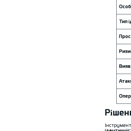
Особ
Тип 
Прос
Ризи
Вияв
Атак
Опер
Рішен
Інструмен
ідентичніс