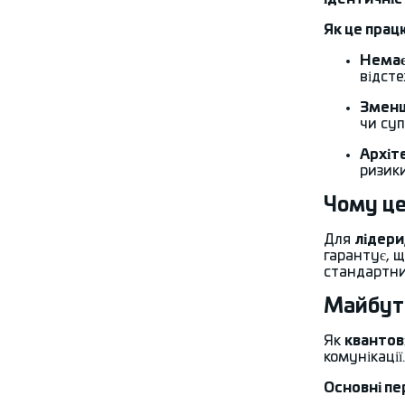
Як це прац
Немає
відст
Зменш
чи су
Архіт
ризики
Чому ц
Для
лідери
гарантує, 
стандартни
Майбутн
Як
квантов
комунікації
Основні пе