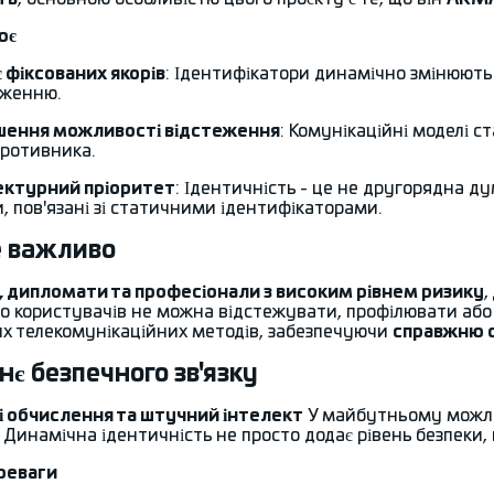
ює
 фіксованих якорів
: Ідентифікатори динамічно змінюютьс
еженню.
ення можливості відстеження
: Комунікаційні моделі с
противника.
ектурний пріоритет
: Ідентичність - це не другорядна д
, пов'язані зі статичними ідентифікаторами.
е важливо
, дипломати та професіонали з високим рівнем ризику
,
що користувачів не можна відстежувати, профілювати або
х телекомунікаційних методів, забезпечуючи
справжню 
є безпечного зв'язку
і обчислення та штучний інтелект
У майбутньому можли
. Динамічна ідентичність не просто додає рівень безпеки,
реваги