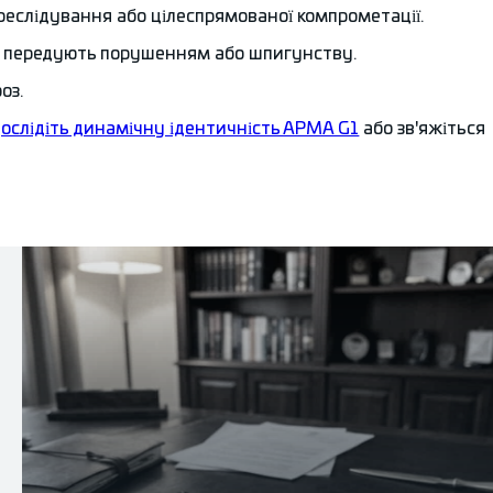
ереслідування або цілеспрямованої компрометації.
сто передують порушенням або шпигунству.
роз.
ослідіть динамічну ідентичність АРМА G1
або зв'яжіться
.