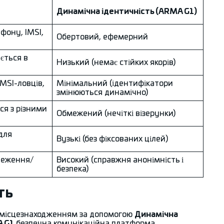
Динамічна ідентичність (ARMA G1)
фону, IMSI,
Обертовий, ефемерний
ється в
Низький (немає стійких якорів)
MSI-ловців,
Мінімальний (ідентифікатори
змінюються динамічно)
ся з різними
Обмежений (нечіткі візерунки)
для
Вузькі (без фіксованих цілей)
теження/
Високий (справжня анонімність і
безпека)
ть
і місцезнаходженням за допомогою
Динамічна
 G1
безпечна комунікаційна платформа.