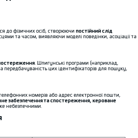
ся до фізичних осіб, створюючи
постійний слід
сцями та часом, виявляючи моделі поведінки, асоціації та
спостереження
. Шпигунські програми (наприклад,
 на передбачуваність цих ідентифікаторів для пошуку,
 телефонних номерів або адрес електронної пошти,
не забезпечення та спостереження, кероване
уже небезпечними.
я