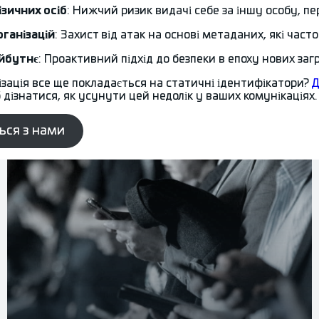
ізичних осіб
: Нижчий ризик видачі себе за іншу особу, п
рганізацій
: Захист від атак на основі метаданих, які ча
йбутнє
: Проактивний підхід до безпеки в епоху нових заг
ізація все ще покладається на статичні ідентифікатори?
Д
 дізнатися, як усунути цей недолік у ваших комунікаціях
ться з нами