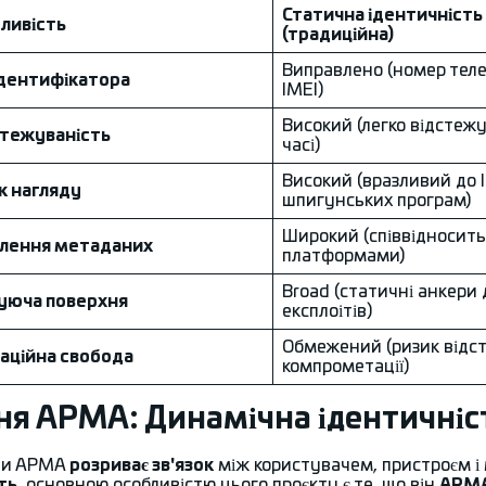
Статична ідентичність
ливість
(традиційна)
Виправлено (номер теле
ідентифікатора
IMEI)
Високий (легко відстежу
тежуваність
часі)
Високий (вразливий до I
к нагляду
шпигунських програм)
Широкий (співвідносить
лення метаданих
платформами)
Broad (статичні анкери 
уюча поверхня
експлоітів)
Обмежений (ризик відс
аційна свобода
компрометації)
ня АРМА: Динамічна ідентичніс
ти АРМА
розриває зв'язок
між користувачем, пристроєм 
ть
, основною особливістю цього проєкту є те, що він
ARMA