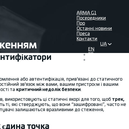
ARMA G1
Посередники
Про
Останні новини
Преса
Контакти
дженням
UA
EN
FR
ентифікатори
DE
ідомлення або автентифікація, прив'язані до статичного
постійний зв'язок між вами, вашим пристроєм і вашим
ості та
критичний недолік безпеки
.
, використовують ці статичні якорі для того, щоб
трек,
ть ті, які стверджують, що вони “зашифровані”, часто не
стувачі залишаються вразливими до стеження,
 єдина точка