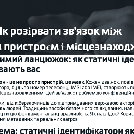
к розірвати зв'язок між
 пристроєм і місцезнахо
имий ланцюжок: як статичні ід
вають вас
н - це не просто пристрій, це маяк
. Кожен дзвінок, пов
тора, будь то номер телефону, IMSI або IMEI, створюють 
ісцезнаходженням. Цей зв'язок є проблемою конфіденційн
и, від кіберзлочинців до підтримуваних державою акторів
іль
людей. Традиційні засоби безпечного спілкування, наві
нути цю фундаментальну вразливість. Як наслідок? Кори
ня метаданих та реальних загроз.
ма: статичні ідентифікатори як