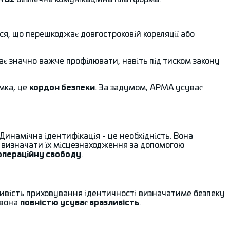
я, що перешкоджає довгостроковій кореляції або
тає значно важче профілювати, навіть під тиском закону
умка, це
кордон безпеки
. За задумом, AРMA усуває
 Динамічна ідентифікація - це необхідність. Вона
 визначати їх місцезнаходження за допомогою
операційну свободу
.
вість приховування ідентичності визначатиме безпеку
 вона
повністю усуває вразливість
.