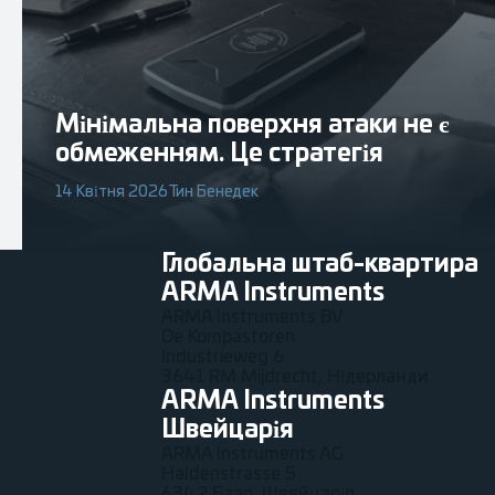
Мінімальна поверхня атаки не є
обмеженням. Це стратегія
14 Квітня 2026
Тин Бенедек
Глобальна штаб-квартира
ARMA Instruments
ARMA Instruments BV
De Kompastoren
Industrieweg 6
3641 RM Mijdrecht, Нідерланди
ARMA Instruments
Швейцарія
ARMA Instruments AG
Haldenstrasse 5
6342 Баар, Швейцарія