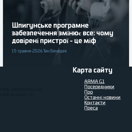
Шпигунське програмне
забезпечення змінює все: чому
довірені пристрої - це міф
15 травня 2026
Тин Бенедек
Карта сайту
ARMA G1
Посередники
аних, засновану на
Про
організації та
Останні новини
Контакти
Преса