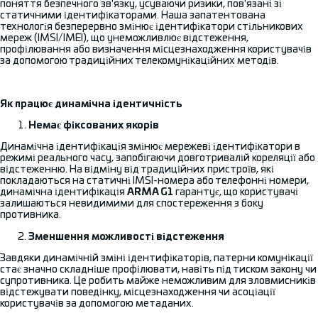
поняття безпечного зв'язку, усуваючи ризики, пов'язані зі
статичними ідентифікаторами. Наша запатентована
технологія безперервно змінює ідентифікатори стільникових
мереж (IMSI/IMEI), що унеможливлює відстеження,
профілювання або визначення місцезнаходження користувачів
за допомогою традиційних телекомунікаційних методів.
Як працює динамічна ідентичність
Немає фіксованих якорів
Динамічна ідентифікація змінює мережеві ідентифікатори в
режимі реального часу, запобігаючи довготривалій кореляції або
відстеженню. На відміну від традиційних пристроїв, які
покладаються на статичні IMSI-номера або телефонні номери,
динамічна ідентифікація
ARMA G1
гарантує, що користувачі
залишаються невидимими для спостереження з боку
противника.
Зменшення можливості відстеження
Завдяки динамічній зміні ідентифікаторів, патерни комунікації
стає значно складніше профілювати, навіть під тиском закону чи
супротивника. Це робить майже неможливим для зловмисників
відстежувати поведінку, місцезнаходження чи асоціації
користувачів за допомогою метаданих.