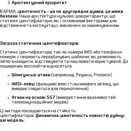
Архітектурний пріоритет
В АРМА,
ідентичність - це не другорядна думка, це межа
безпеки
. Наша архітектура нульової довіри гарантує, що
статичні ідентифікатори, які є основними векторами для
відстеження та експлуатації, виключені за замовчуванням.
Загроза статичних ідентифікаторів
Статичні ідентифікатори, такі як номери IMSI або телефонні
номери, створюють передбачувані шаблони, які дозволяють
легко знаходити, відстежувати та націлювати користувачів.
До
поширених експлойтів відносяться:
Шпигунські атаки
(наприклад, Pegasus, Predator)
IMSI-ловці
(фальшиві вежі стільникового зв'язку, що
використовуються для перехоплення)
Атаки на основі SS7
(використання вразливостей
телекомунікаційних мереж)
Ці методи покладаються на стійкість
ідентифікаторів.
Динамічна ідентичність повністю руйнує
цю модель.