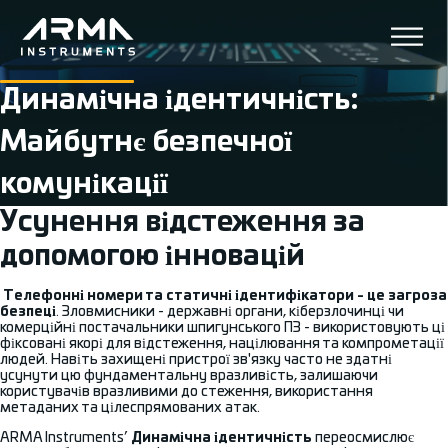
Динамічна ідентичність:
Майбутнє безпечної
комунікації
Усунення відстеження за
допомогою інновацій
Телефонні номери та статичні ідентифікатори - це загроза
безпеці
. Зловмисники - державні органи, кіберзлочинці чи
комерційні постачальники шпигунського ПЗ - використовують ці
фіксовані якорі для відстеження, націлювання та компрометації
людей. Навіть захищені пристрої зв'язку часто не здатні
усунути цю фундаментальну вразливість, залишаючи
користувачів вразливими до стеження, використання
метаданих та цілеспрямованих атак.
ARMA Instruments’
Динамічна ідентичність
переосмислює