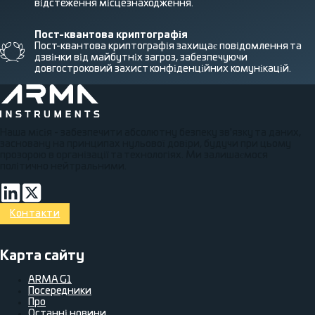
відстеження місцезнаходження.
Пост-квантова криптографія
Пост-квантова криптографія захищає повідомлення та
дзвінки від майбутніх загроз, забезпечуючи
довгостроковий захист конфіденційних комунікацій.
Наша місія - забезпечити абсолютну безпеку зв'язку та даних,
засновану на принципах нульової довіри, будучи при цьому
прозорою в організації та технологіях. Ми залишаємося
політично нейтральними.
Підключіться через LinkedIn
Volg op Twitter
Контакти
Карта сайту
ARMA G1
Посередники
Про
Останні новини