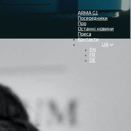
ARMA G1
Посередники
Про
Останні новини
Преса
Контакти
UA
EN
FR
DE