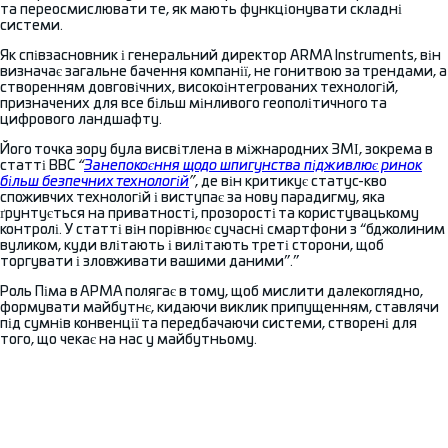
та переосмислювати те, як мають функціонувати складні
системи.
Як співзасновник і генеральний директор ARMA Instruments, він
визначає загальне бачення компанії, не гонитвою за трендами, а
створенням довговічних, високоінтегрованих технологій,
призначених для все більш мінливого геополітичного та
цифрового ландшафту.
Його точка зору була висвітлена в міжнародних ЗМІ, зокрема в
статті BBC
“
Занепокоєння щодо шпигунства підживлює ринок
більш безпечних технологій
”
, де він критикує статус-кво
споживчих технологій і виступає за нову парадигму, яка
ґрунтується на приватності, прозорості та користувацькому
контролі. У статті він порівнює сучасні смартфони з “бджолиним
вуликом, куди влітають і вилітають треті сторони, щоб
торгувати і зловживати вашими даними”.”
Роль Піма в АРМА полягає в тому, щоб мислити далекоглядно,
формувати майбутнє, кидаючи виклик припущенням, ставлячи
під сумнів конвенції та передбачаючи системи, створені для
того, що чекає на нас у майбутньому.
Підключіться через LinkedIn