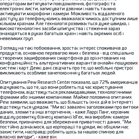
операторам витягувати повідомлення, фотографії та
електронні листи, записувати дзвінки і навіть таємно
активувати мікрофони і камери. Можливість віддаленого
доступу до телефону колись вважалася чимось доступним лише
кільком країнам. Але технологія розвивається дуже швидко, і
високотехнологічні засоби шпигунства і стеження зараз
знаходяться в руках багатьох країн і навіть окремих осіб і
невеликих груп.
З огляду на такі побоювання, зростає інтерес споживачів до
продуктів, основною перевагою яких є безпека - від спеціально
створених зашифрованих смартфонів до орієнтованих на
конфіденційність альтернативних варіантів онлайн-пошукових
систем і карт. Деякі дані свідчать про те, що мобільні пристрої
викликають особливе занепокоєння у багатьох людей.
Опитування Pew Research Center показало, що 72% американців
відчувають, що те, що вони роблять під час користування
телефоном, відстежується рекламодавцями, технологічними
фірмами або іншими компаніями. Майже половина опитаних
Pew заявили, що вважають, що більшість їхніх дій в Інтернеті
відстежується урядом. “Ми всі завалені заголовками про витоки
даних, зломи та інші вторгнення, - каже Ларрі Панг, керівник
відділу розвитку бізнесу компанії IoTex, яка виробляє камери
безпеки, призначені для збереження приватності даних. ”Ми
постійно дізнаємося, що корпорації та уряди, які обіцяли нас
захистити, насправді роблять щось за нашою спиною для
власної вигоди“, - каже він.