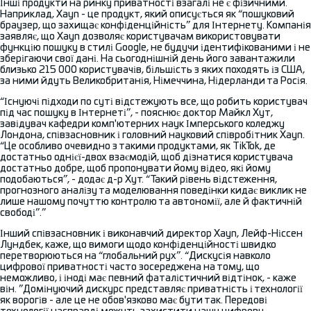
Інші продукти на ринку приватності взагалі не є фізичними.
Наприклад, Xayn - це продукт, який описується як “пошуковий
браузер, що захищає конфіденційність” для Інтернету. Компанія
заявляє, що Xayn дозволяє користувачам використовувати
функцію пошуку в стилі Google, не будучи ідентифікованими і не
зберігаючи свої дані. На сьогоднішній день його завантажили
близько 215 000 користувачів, більшість з яких походять із США,
за ними йдуть Великобританія, Німеччина, Нідерланди та Росія.
“Існуючі підходи по суті відстежують все, що робить користувач
під час пошуку в Інтернеті”, - пояснює доктор Майкл Хут,
завідувач кафедри комп'ютерних наук Імперського коледжу
Лондона, співзасновник і головний науковий співробітник Xayn.
“Це особливо очевидно з такими продуктами, як TikTok, де
достатньо однієї-двох взаємодій, щоб дізнатися користувача
достатньо добре, щоб пропонувати йому відео, які йому
подобаються”, - додає д-р Хут. “Такий рівень відстеження,
прогнозного аналізу та моделювання поведінки кидає виклик не
лише нашому почуттю контролю та автономії, але й фактичній
свободі”.”
Інший співзасновник і виконавчий директор Xayn, Лейф-Ніссен
Лундбек, каже, що вимоги щодо конфіденційності швидко
перетворюються на “глобальний рух”. “Дискусія навколо
цифрової приватності часто зосереджена на тому, що
неможливо, і іноді має певний фаталістичний відтінок, - каже
він. ”Домінуючий дискурс представляє приватність і технології
як ворогів - але це не обов'язково має бути так. Передові