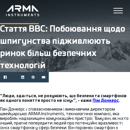
Стаття BBC: Побоювання щодо
шпигунства підживлюють
ринок більш безпечних
технологій
“Люди, здається, не розуміють, що безпеки та смартфонів
як одного поняття просто не існує”, - каже
Пім Донкерс
.
Пан Донкерс є співзасновником і виконавчим директором
швейцарської ARMA Instruments, технологічної компанії, яка
виробляє надзахищені комунікаційні пристрої. Тому він, як ніхто
інший, прагне попередити людей про потенційні вразливості
їхніх смартфонів у сфері безпеки. Він порівнює смартфон з