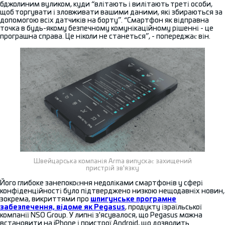
бджолиним вуликом, куди “влітають і вилітають треті особи,
щоб торгувати і зловживати вашими даними, які збираються за
допомогою всіх датчиків на борту”. “Смартфон як відправна
точка в будь-якому безпечному комунікаційному рішенні - це
програшна справа. Це ніколи не станеться”, - попереджає він.
Швейцарська компанія Arma випускає захищений
пристрій зв'язку
Його глибоке занепокоєння недоліками смартфонів у сфері
конфіденційності було підтверджено низкою нещодавніх новин,
зокрема, викриттями про
шпигунське програмне
забезпечення, відоме як Pegasus
, продукту ізраїльської
компанії NSO Group. У липні з'ясувалося, що Pegasus можна
встановити на iPhone і пристрої Android, що дозволить