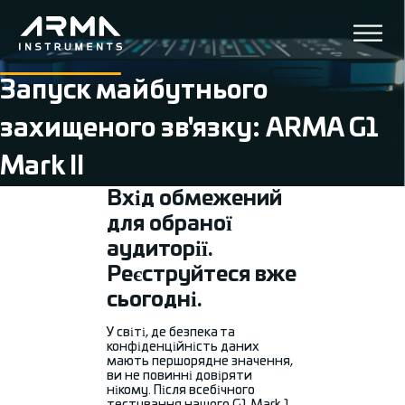
Запуск майбутнього
захищеного зв'язку: ARMA G1
Mark II
Вхід обмежений
для обраної
аудиторії.
Реєструйтеся вже
сьогодні.
У світі, де безпека та
конфіденційність даних
мають першорядне значення,
ви не повинні довіряти
нікому. Після всебічного