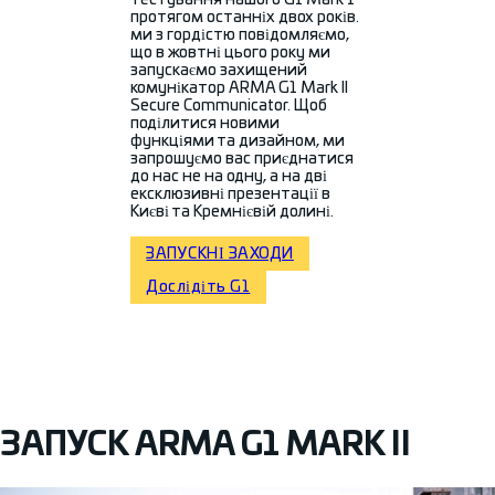
тестування нашого G1 Mark 1
протягом останніх двох років.
ми з гордістю повідомляємо,
що в жовтні цього року ми
запускаємо захищений
комунікатор ARMA G1 Mark II
Secure Communicator. Щоб
поділитися новими
функціями та дизайном, ми
запрошуємо вас приєднатися
до нас не на одну, а на дві
ексклюзивні презентації в
Києві та Кремнієвій долині.
ЗАПУСКНІ ЗАХОДИ
Дослідіть G1
ЗАПУСК ARMA G1 MARK II