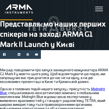
Представляємо наших перших
спікерів на заході ARMA G1
Mark II Launch у Києві
Ми раді повідомити про запуск захищеного комунікатора ARMA
G1 Mark II у жовтні цього року. Щоб відсвяткувати цю подію, ми
запрошуємо вас приєднатися до нас не на одну, а на дві
ексклюзивні презентації в Києві та Кремнієвій долині.
Однією з головних подій нашого запуску є присутність
Midnight
Blue
, спеціалізованої консалтингової компанії з глобальним
охопленням. Midnight Blue відома своєю експертизою у
виявленні вразливостей у стандарті радіозв'язку TETRA, який
широко використовується правоохоронними органами,
військовими операторами та об'єктами критичної