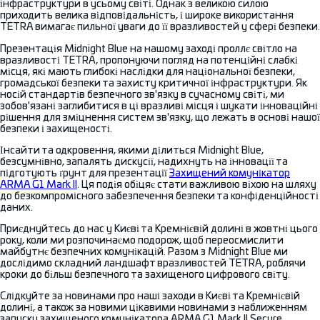
інфраструктури в усьому світі. Однак з великою силою
приходить велика відповідальність, і широке використання
TETRA вимагає пильної уваги до її вразливостей у сфері безпеки.
Презентація Midnight Blue на нашому заході проллє світло на
вразливості TETRA, пропонуючи погляд на потенційні слабкі
місця, які мають глибокі наслідки для національної безпеки,
громадської безпеки та захисту критичної інфраструктури. Як
носій стандартів безпечного зв'язку в сучасному світі, ми
зобов'язані заглибитися в ці вразливі місця і шукати інноваційні
рішення для зміцнення систем зв'язку, що лежать в основі нашої
безпеки і захищеності.
Інсайти та одкровення, якими ділиться Midnight Blue,
безсумнівно, запалять дискусії, надихнуть на інновації та
підготують ґрунт для презентації
Захищений комунікатор
ARMA G1 Mark II
. Ця подія обіцяє стати важливою віхою на шляху
до безкомпромісного забезпечення безпеки та конфіденційності
даних.
Приєднуйтесь до нас у Києві та Кремнієвій долині в жовтні цього
року, коли ми розпочинаємо подорож, щоб переосмислити
майбутнє безпечних комунікацій. Разом з Midnight Blue ми
дослідимо складний ландшафт вразливостей TETRA, роблячи
кроки до більш безпечного та захищеного цифрового світу.
Слідкуйте за новинами про наші заходи в Києві та Кремнієвій
долині, а також за новими цікавими новинами з наближенням
запуску захищеного комунікатора ARMA G1 Mark II Secure