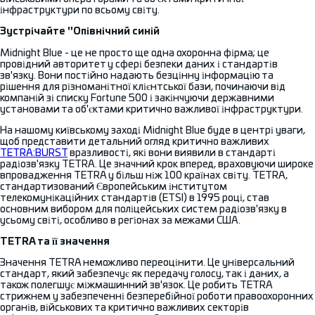
інфраструктури по всьому світу.
Зустрічайте "Опівнічний синій
Midnight Blue - це не просто ще одна охоронна фірма; це
провідний авторитет у сфері безпеки даних і стандартів
зв'язку. Вони постійно надають безцінну інформацію та
рішення для різноманітної клієнтської бази, починаючи від
компаній зі списку Fortune 500 і закінчуючи державними
установами та об'єктами критично важливої інфраструктури.
На нашому київському заході Midnight Blue буде в центрі уваги,
щоб представити детальний огляд критично важливих
TETRA:BURST
вразливості, які вони виявили в стандарті
радіозв'язку TETRA. Це значний крок вперед, враховуючи широке
впровадження TETRA у більш ніж 100 країнах світу. TETRA,
стандартизований Європейським інститутом
телекомунікаційних стандартів (ETSI) в 1995 році, став
основним вибором для поліцейських систем радіозв'язку в
усьому світі, особливо в регіонах за межами США.
TETRA та її значення
Значення TETRA неможливо переоцінити. Це універсальний
стандарт, який забезпечує як передачу голосу, так і даних, а
також полегшує міжмашинний зв'язок. Це робить TETRA
стрижнем у забезпеченні безперебійної роботи правоохоронних
органів, військових та критично важливих секторів