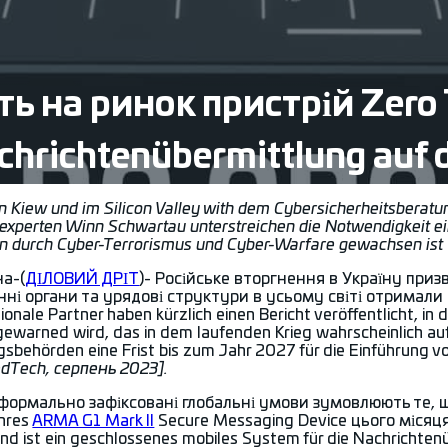
ь на ринок пристрій Zero 
Nachrichtenübermittlung auf
in Kiew und im Silicon Valley with dem Cybersicherheitsbera
experten Winn Schwartau unterstreichen die Notwendigkeit ei
 durch Cyber-Terrorismus und Cyber-Warfare gewachsen ist
на-(
ДІЛОВИЙ ДРІТ
)- Російське вторгнення в Україну призве
ні органи та урядові структури в усьому світі отримали 
tionale Partner haben kürzlich einen Bericht veröffentlicht,
warned wird, das in dem laufenden Krieg wahrscheinlich auf 
gsbehörden eine Frist bis zum Jahr 2027 für die Einführun
edTech, серпень 2023].
і формально зафіксовані глобальні умови зумовлюють те,
ihres
ARMA G1 Mark II
Secure Messaging Device цього місяця 
und ist ein geschlossenes mobiles System für die Nachrichte