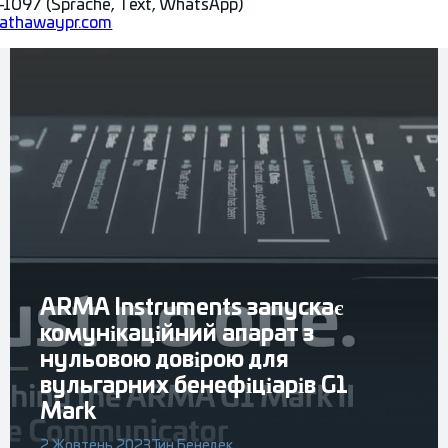
1097 (Sprache, Text, WhatsApp)
athawaypr.com
ARMA Instruments запускає
комунікаційний апарат з
нульовою довірою для
вульгарних бенефіціарів G1
Mark
2 Жовтень 2023
Тин Бенедек