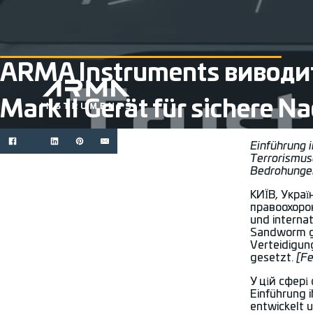
ARMA Instruments виводит
Mark II Gerät für sichere 
Einführung 
Terrorismus
Bedrohungen
КИЇВ, Украї
правоохорон
und interna
Sandworm ge
Verteidigun
gesetzt.
[F
У цій сфер
Einführung 
entwickelt 