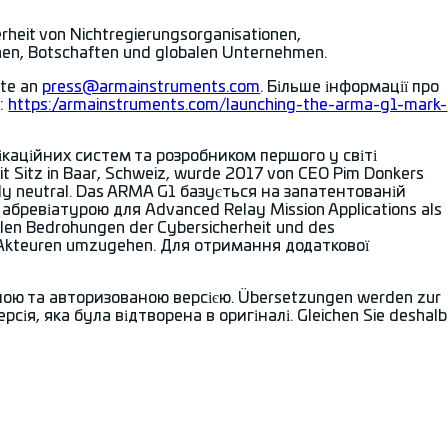
rheit von Nichtregierungsorganisationen,
onen, Botschaften und globalen Unternehmen.
tte an
press@armainstruments.com
. Більше інформації про
д:
https://armainstruments.com/launching-the-arma-g1-mark-
каційних систем та розробником першого у світі
Sitz in Baar, Schweiz, wurde 2017 von CEO Pim Donkers
cally neutral. Das ARMA G1 базується на запатентованій
абревіатурою для Advanced Relay Mission Applications als
ellen Bedrohungen der Cybersicherheit und des
en Akteuren umzugehen. Для отримання додаткової
йною та авторизованою версією. Übersetzungen werden zur
сія, яка була відтворена в оригіналі. Gleichen Sie deshalb