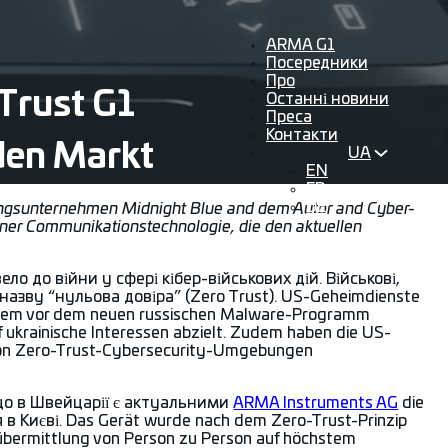
ARMA G1
Посередники
Про
Trust G1
Останні новини
Преса
Контакти
 den Markt
UA
EN
FR
DE
tungsunternehmen Midnight Blue and dem Autor and Cyber-
ner Communikationstechnologie, die den aktuellen
ло до війни у сфері кібер-військових дій. Військові,
назву “нульова довіра” (Zero Trust). US-Geheimdienste
 in dem vor dem neuen russischen Malware-Programm
ukrainische Interessen abzielt. Zudem haben die US-
g von Zero-Trust-Cybersecurity-Umgebungen
 що в Швейцарії є актуальними
ARMA Instruments AG
die
в Києві. Das Gerät wurde nach dem Zero-Trust-Prinzip
nübermittlung von Person zu Person auf höchstem