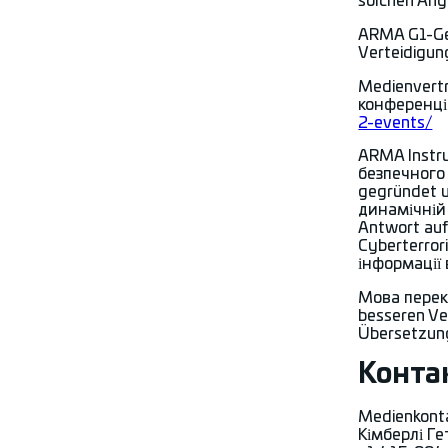
solchen Angr
ARMA G1-Ger
Verteidigun
Medienvertre
конференцію
2-events/
ARMA Instr
безпечного 
gegründet u
динамічній 
Antwort auf 
Cyberterror
інформації
Мова перек
besseren Ve
Übersetzung
Конта
Medienkont
Кімберлі Г