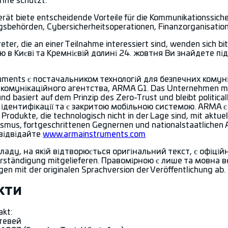
iffe schützt.“
ät biete entscheidende Vorteile für die Kommunikationssiche
gsbehörden, Cybersicherheitsoperationen, Finanzorganisati
ter, die an einer Teilnahme interessiert sind, wenden sich bi
 в Києві та Кремнієвій долині 24. жовтня Ви знайдете пі
uments є постачальником технологій для безпечних комуні
комунікаційного агентства, ARMA G1. Das Unternehmen mit 
nd basiert auf dem Prinzip des Zero-Trust und bleibt politi
ідентифікації та є закритою мобільною системою. ARMA є 
Produkte, die technologisch nicht in der Lage sind, mit aktu
ismus, fortgeschrittenen Gegnernen und nationalstaatlich
 відвідайте
www.armainstruments.com
ладу, на якій відтворюється оригінальний текст, є офіці
rständigung mitgelieferen. Правомірною є лише та мовна вер
en mit der originalen Sprachversion der Veröffentlichung ab.
кти
akt:
етевей