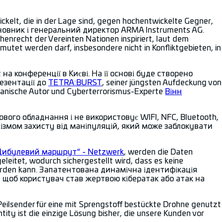
kelt, die in der Lage sind, gegen hochentwickelte Gegner,
 засновник і генеральний директор ARMA Instruments AG.
enrecht der Vereinten Nationen inspiriert, laut dem
mutet werden darf, insbesondere nicht in Konfliktgebieten, in
на конференції в Києві. На її основі буде створено
езентації до
TETRA:BURST
, seiner jüngsten Aufdeckung von
kanische Autor und Cyberterrorismus-Experte
Вінн
ового обладнання і не використовує WIFI, NFC, Bluetooth,
нізмом захисту від маніпуляцій, який може заблокувати
Цибулевий маршрут“ - Netzwerk
, werden die Daten
leitet, wodurch sichergestellt wird, dass es keine
 werden kann. Запатентована динамічна ідентифікація
 щоб користувач став жертвою кібератак або атак на
Peilsender für eine mit Sprengstoff bestückte Drohne genutzt
tity ist die einzige Lösung bisher, die unsere Kunden vor