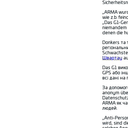
Sicherheits
„ARMA wurde
wie z.b. fe
„Das G1-Ger
niemandem ei
denen die h
Donkers та 
регіональн
Schwachstel
Швартау
au
Das G1 вико
GPS або ін
всі дані на
За допомого
anonym über 
Datenschutz
ARMA як ча
людей.
„Anti-Perso
wird, sind d