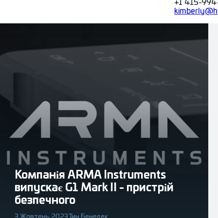
+1 415-994-
kimberly@h
Компанія ARMA Instruments
випускає G1 Mark II - пристрій
безпечного
3 Жовтень 2023
Тин Бенедек