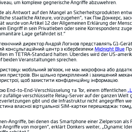
niveau, um komplexe gegnerische Angriffe abzuwehren.
 als Antwort auf den Mangel an Sicherheitsprodukten entwic
indliche staatliche Akteure, vorzugehen“, так Пім Донкерс,
ät wurde von Artikel 12 der Allgemeinen Erklärung der Mensch
n Eingriff in sein Privatleben oder seine Korrespondenz zuge
umanitäre Lage gefährdet ist.“
технічний директор Андрій Логінов представлять G1-Gerät 
ий консультаційний центр з кібербезпеки
Midnight Blue
Пр
len im TETRA-Standard halten. Überdies wird der US-ameri
f beiden Veranstaltungen sprechen.
ристовує мобільний зв'язок, не має мікрофона або додатк
ших пристроїв. Він щільно прикріплений і захищений меха
 пристрої, щоб захистити конфіденційну інформацію.
ю End-to-End-Verschlüsselung та Tor, einem öffentlichen
„
zufällige verschlüsselte Relay-Server auf der ganzen Welt ge
verletzungen gibt und die Infrastruktur nicht angegriffen
стина власної віртуальної SIM-картки перешкоджає тому,
nen-Angriffe, bei denen das Smartphone einer Zielperson als 
ie Angriffe von morgen“, erklärt Donkers weiter, „Dynamic Iden