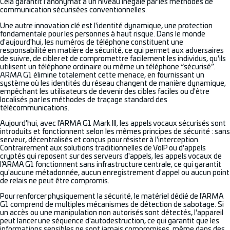
Cela garantit l'anonymat à un niveau inégalé par les méthodes de
communication sécurisées conventionnelles.
Une autre innovation clé est l'identité dynamique, une protection
fondamentale pour les personnes à haut risque. Dans le monde
d'aujourd'hui, les numéros de téléphone constituent une
responsabilité en matière de sécurité, ce qui permet aux adversaires
de suivre, de cibler et de compromettre facilement les individus, qu'ils
utilisent un téléphone ordinaire ou même un téléphone “sécurisé”.
ARMA G1 élimine totalement cette menace, en fournissant un
système où les identités du réseau changent de manière dynamique,
empêchant les utilisateurs de devenir des cibles faciles ou d'être
localisés par les méthodes de traçage standard des
télécommunications.
Aujourd'hui, avec l'ARMA G1 Mark III, les appels vocaux sécurisés sont
introduits et fonctionnent selon les mêmes principes de sécurité : sans
serveur, décentralisés et conçus pour résister à l'interception.
Contrairement aux solutions traditionnelles de VoIP ou d'appels
cryptés qui reposent sur des serveurs d'appels, les appels vocaux de
l'ARMA G1 fonctionnent sans infrastructure centrale, ce qui garantit
qu'aucune métadonnée, aucun enregistrement d'appel ou aucun point
de relais ne peut être compromis.
Pour renforcer physiquement la sécurité, le matériel dédié de l'ARMA
G1 comprend de multiples mécanismes de détection de sabotage. Si
un accès ou une manipulation non autorisés sont détectés, l'appareil
peut lancer une séquence d'autodestruction, ce qui garantit que les
informations sensibles ne sont jamais compromises, même dans des