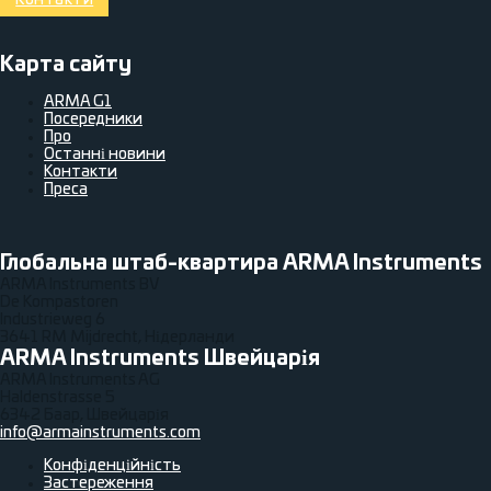
Карта сайту
ARMA G1
Посередники
Про
Останні новини
Контакти
Преса
Глобальна штаб-квартира ARMA Instruments
ARMA Instruments BV
De Kompastoren
Industrieweg 6
3641 RM Mijdrecht, Нідерланди
ARMA Instruments Швейцарія
ARMA Instruments AG
Haldenstrasse 5
6342 Баар, Швейцарія
info@armainstruments.com
Конфіденційність
Застереження