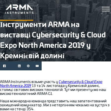
Інструменти ARMA на
виставці Cybersecurity & Cloud
Expo North America 2019 у
Кремнієвій долині
ARMA Instruments візьме участь у
Cybersecurity & Cloud Expo
North America 2019
13 та 14 листопада у Кремнієвій долині,
столиці світових високих технологій. Тут ми презентуємо наш
високотехнологічний ARMA G1.
Наша міжнародна команда представить наш запатентований
захищений комунікатор. Ми з нетерпінням чекаємо на зустріч з
вами на стенді 354.