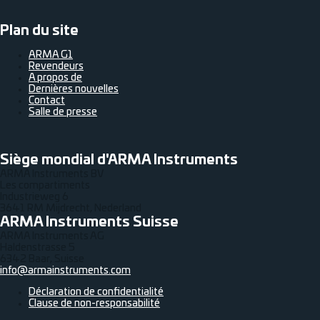
Plan du site
ARMA G1
Revendeurs
A propos de
Dernières nouvelles
Contact
Salle de presse
Siège mondial d'ARMA Instruments
ARMA Instruments BV
Les compartiments
Industrieweg 6
3641 RM Mijdrecht, Nederland
ARMA Instruments Suisse
ARMA Instruments AG
Haldenstrasse 5
6342 Baar, Suisse
info@armainstruments.com
Déclaration de confidentialité
Clause de non-responsabilité