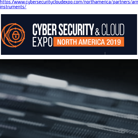
https://www.cybersecuritycloudexpo.com/northamerica/partners/ar
instruments/