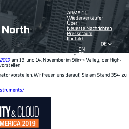
ARMA G1
Wiederverkäufer
Über
 North
Neueste Nachrichten
Presseraum
Kontakt
DE
EN
FR
UA
 2019
am 13. und 14. November im Silicon Valley, der High-
orstellen.
ator vorstellen. Wir freuen uns darauf, Sie am Stand 354 zu
nstruments/