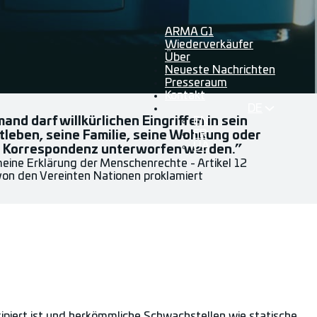
ARMA G1
Wiederverkäufer
Über
Neueste Nachrichten
Presseraum
Kontakt
DE
and darf willkürlichen Eingriffen in sein
EN
FR
tleben, seine Familie, seine Wohnung oder
UA
e Korrespondenz unterworfen werden.”
eine Erklärung der Menschenrechte - Artikel 12
on den Vereinten Nationen proklamiert
piert ist und herkömmliche Schwachstellen wie statische