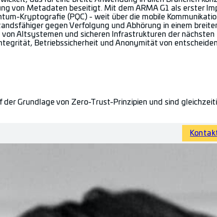
egung von Metadaten beseitigt. Mit dem ARMA G1 als erster Im
ntum-Kryptografie (PQC) - weit über die mobile Kommunikatio
rstandsfähiger gegen Verfolgung und Abhörung in einem brei
n Altsystemen und sicheren Infrastrukturen der nächsten G
ntegrität, Betriebssicherheit und Anonymität von entscheide
 der Grundlage von Zero-Trust-Prinzipien und sind gleichzeit
Kontak