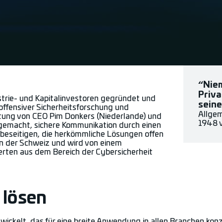
“Niem
Priva
rie- und Kapitalinvestoren gegründet und
sein
offensiver Sicherheitsforschung und
Allgem
itung von CEO Pim Donkers (Niederlande) und
1948 v
 gemacht, sichere Kommunikation durch einen
beseitigen, die herkömmliche Lösungen offen
in der Schweiz und wird von einem
erten aus dem Bereich der Cybersicherheit
 lösen
kelt, das für eine breite Anwendung in allen Branchen konzi