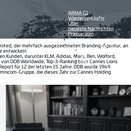
ARMA G1
Wiederverkäufer
Über
Neueste Nachrichten
Presseraum
Kontakt
DE
mited, der mehrfach ausgezeichneten Branding-Agentur, an.
EN
 entwickeln.
FR
alen Kunden, darunter KLM, Adidas, Mars, Ben, Wolford,
UA
eil von DDB Worldwide, Top-3-Ranking beim Cannes Lions
 Report für 12 der letzten 15 Jahre. DDB wurde 1949
Omnicom-Gruppe, die dieses Jahr zur Cannes Holding