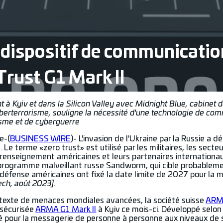
dispositif de communicatio
Trust G1 Mark II
 à Kyiv et dans la Silicon Valley avec Midnight Blue, cabinet 
berterrorisme, souligne la nécessité d'une technologie de co
isme et de cyberguerre
e-(
BUSINESS WIRE
)- L'invasion de l'Ukraine par la Russie 
 Le terme «zero trust» est utilisé par les militaires, les sec
renseignement américaines et leurs partenaires internationa
rogramme malveillant russe Sandworm, qui cible probablement 
défense américaines ont fixé la date limite de 2027 pour la
ch, août 2023].
texte de menaces mondiales avancées, la société suisse
ARM
sécurisée
ARMA G1 Mark II
à Kyiv ce mois-ci. Développé selon 
é pour la messagerie de personne à personne aux niveaux de s