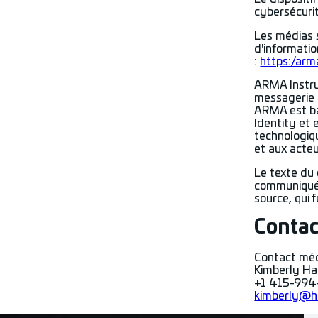
cybersécurit
Les médias s
d'informatio
:
https://ar
ARMA Instru
messagerie 
ARMA est ba
Identity et
technologiq
et aux acteu
Le texte du 
communiqué q
source, qui 
Contac
Contact méd
Kimberly H
+1 415-994
kimberly@h