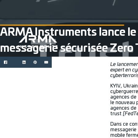
ARMA Instruments lance le 
messagerie sécurisée Zero 
Le lancement
expert en cy
cyberterror
KYIV, Ukrain
cyberguerre.
agences de 
le nouveau p
agences de 
trust
[FedTe
Dans ce con
messagerie 
mobile ferm