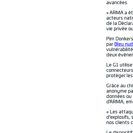
avancées.
« ARMA a ét
acteurs nati
de la Déclar
vie privée o
Pim Donkers 
par
Bleu nui
vulnérabili
deux événe
Le G1 utilis
connecteurs.
protéger les
Grâce au chi
anonyme par 
données ou d
d'ARMA, empê
« Les attaqu
d'explosifs,
nos clients 
Le dispositi