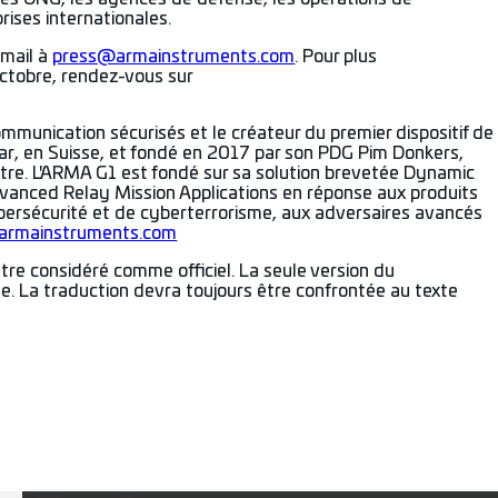
rises internationales.
-mail à
press@armainstruments.com
. Pour plus
octobre, rendez-vous sur
unication sécurisés et le créateur du premier dispositif de
r, en Suisse, et fondé en 2017 par son PDG Pim Donkers,
utre. L'ARMA G1 est fondé sur sa solution brevetée Dynamic
vanced Relay Mission Applications en réponse aux produits
bersécurité et de cyberterrorisme, aux adversaires avancés
armainstruments.com
re considéré comme officiel. La seule version du
e. La traduction devra toujours être confrontée au texte