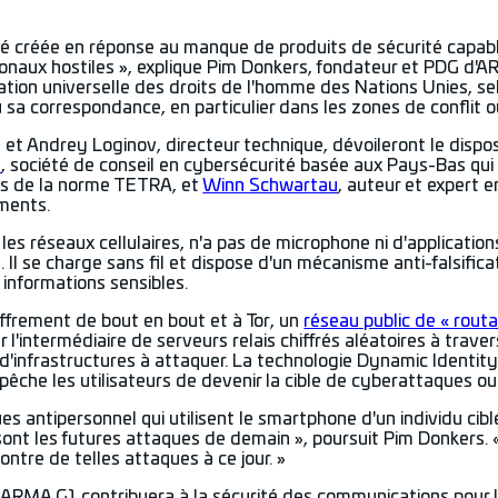
é créée en réponse au manque de produits de sécurité capable
onaux hostiles », explique Pim Donkers, fondateur et PDG d'ARM
ation universelle des droits de l'homme des Nations Unies, se
u sa correspondance, en particulier dans les zones de conflit 
et Andrey Loginov, directeur technique, dévoileront le dispos
t
, société de conseil en cybersécurité basée aux Pays-Bas qui 
tés de la norme TETRA, et
Winn Schwartau
, auteur et expert 
ments.
e les réseaux cellulaires, n'a pas de microphone ni d'applicatio
 Il se charge sans fil et dispose d'un mécanisme anti-falsifica
 informations sensibles.
ffrement de bout en bout et à Tor, un
réseau public de « rout
l'intermédiaire de serveurs relais chiffrés aléatoires à traver
'infrastructures à attaquer. La technologie Dynamic Identity
che les utilisateurs de devenir la cible de cyberattaques ou
es antipersonnel qui utilisent le smartphone d'un individu c
 sont les futures attaques de demain », poursuit Pim Donkers. 
contre de telles attaques à ce jour. »
f ARMA G1 contribuera à la sécurité des communications pour 