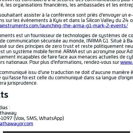
é, les organisations financières, les ambassades et les entrep
ouhaitant assister à la conférence sont priés d'envoyer un e
ns sur les événements à Kyiv et dans la Silicon Valley du 24 
mainstruments.com/launching-the-arma-g1-mark-2-events/
ments est un fournisseur de technologies de systèmes de comm
de communication sécurisée au monde, l'ARMA G1. Situé à Baa
sé sur des principes de zero trust et reste politiquement ne
 est un système mobile fermé. ARMA est un acronyme pour Ad
uement incapables de faire face aux menaces actuelles de cy
rs nationaux. Pour plus d'informations, rendez-vous sur
www.
communiqué issu d'une traduction ne doit d'aucune manière êt
ui fasse foi est celle du communiqué dans sa langue d'origin
fera jurisprudence.
ts
ias :
athaway
-1097 (Voix, SMS, WhatsApp)
athawaypr.com