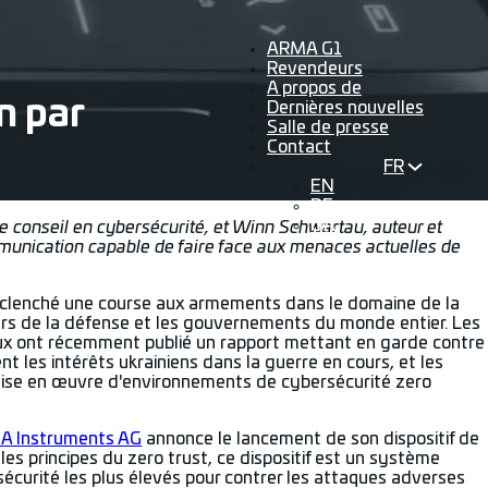
ARMA G1
Revendeurs
A propos de
n par
Dernières nouvelles
Salle de presse
Contact
FR
EN
DE
UA
de conseil en cybersécurité, et Winn Schwartau, auteur et
mmunication capable de faire face aux menaces actuelles de
a déclenché une course aux armements dans le domaine de la
teurs de la défense et les gouvernements du monde entier. Les
ux ont récemment publié un rapport mettant en garde contre
les intérêts ukrainiens dans la guerre en cours, et les
 mise en œuvre d'environnements de cybersécurité zero
A Instruments AG
annonce le lancement de son dispositif de
les principes du zero trust, ce dispositif est un système
écurité les plus élevés pour contrer les attaques adverses