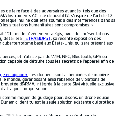
s de faire face à des adversaires avancés, tels que des
A Instruments AG. «Le dispositif G1 s'inspire de l'article 12
lon lequel nul ne doit être soumis à des interférences dans sa
où les situations humanitaires sont compromises. »
itif G1 lors de l'événement à Kyiv, avec des présentations
y détaillera
TETRA:BURST
, sa récente exposition des
en cyberterrorisme basé aux États-Unis, qui sera présent aux
ns tierces, et n'utilise pas de WIFI, NFC, Bluetooth, GPS ou
tion capable de détruire tous les secrets de l'appareil afin de
age en oignon »
, Les données sont acheminées de manière
s le monde, garantissant ainsi l'absence de violations de
 brevetée d'ARMA, intégrée à la carte SIM virtuelle exclusive
 d'attaques antipersonnel.
iblé comme moyen de guidage pour, disons, un drone équipé
«Dynamic Identity est la seule solution existante qui protège
les ONG, les agences de défense, les opérations de