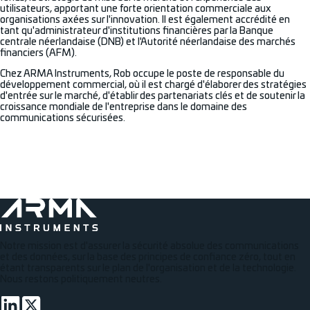
utilisateurs, apportant une forte orientation commerciale aux
organisations axées sur l'innovation. Il est également accrédité en
tant qu'administrateur d'institutions financières par la Banque
centrale néerlandaise (DNB) et l'Autorité néerlandaise des marchés
financiers (AFM).
Chez ARMA Instruments, Rob occupe le poste de responsable du
développement commercial, où il est chargé d'élaborer des stratégies
d'entrée sur le marché, d'établir des partenariats clés et de soutenir la
croissance mondiale de l'entreprise dans le domaine des
communications sécurisées.
Se connecter via LinkedIn
Notre mission est d'assurer la sécurité absolue des communications
et des données, sur la base des principes de confiance zéro, tout en
étant transparents sur le plan de l'organisation et de la technologie.
Nous restons politiquement neutres.
Se connecter via LinkedIn
Volg op Twitter