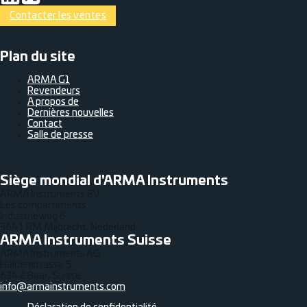
Contacter les ventes
Plan du site
ARMA G1
Revendeurs
A propos de
Dernières nouvelles
Contact
Salle de presse
Siège mondial d'ARMA Instruments
ARMA Instruments BV
Les compartiments
Industrieweg 6
3641 RM Mijdrecht, Nederland
ARMA Instruments Suisse
ARMA Instruments AG
Haldenstrasse 5
6342 Baar, Suisse
info@armainstruments.com