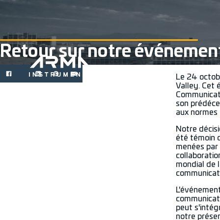
Retour sur notre événement 
Le 24 octob
Valley. Cet
Communicator
son prédéces
aux normes l
Notre décis
été témoin d
menées par l
collaboratio
mondial de l
communicati
L'événement 
communicati
peut s'intég
notre présen