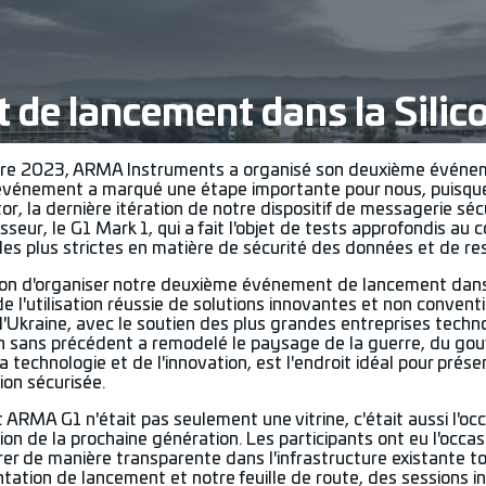
de lancement dans la Silico
re 2023, ARMA Instruments a organisé son deuxième événemen
 événement a marqué une étape importante pour nous, puisque
, la dernière itération de notre dispositif de messagerie sécu
seur, le G1 Mark 1, qui a fait l'objet de tests approfondis au
es plus strictes en matière de sécurité des données et de res
ion d'organiser notre deuxième événement de lancement dans l
e l'utilisation réussie de solutions innovantes et non convent
'Ukraine, avec le soutien des plus grandes entreprises techn
n sans précédent a remodelé le paysage de la guerre, du gouv
a technologie et de l'innovation, est l'endroit idéal pour prése
on sécurisée.
ARMA G1 n'était pas seulement une vitrine, c'était aussi l'o
on de la prochaine génération. Les participants ont eu l'occ
rer de manière transparente dans l'infrastructure existante 
tation de lancement et notre feuille de route, des sessions i