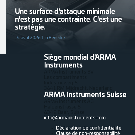
Une surface d'attaque minimale
n'est pas une contrainte. C'est une
stratégie.
14 avril 2026
Tijn Benedek
Siège mondial d'ARMA
Instruments
ARMA Instruments BV
Les compartiments
Industrieweg 6
3641 RM Mijdrecht, Nederland
ARMA Instruments Suisse
ARMA Instruments AG
Haldenstrasse 5
6342 Baar, Suisse
info@armainstruments.com
Déclaration de confidentialité
Clause de non-responsabilité