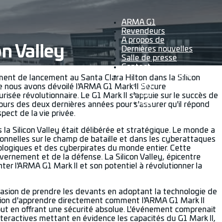
ARMA G1
Revendeurs
A propos de
n Valley
Dernières nouvelles
Salle de presse
Contact
FR
t de lancement au Santa Clara Hilton dans la Silicon
EN
 nous avons dévoilé l'ARMA G1 Mark II Secure
DE
risée révolutionnaire. Le G1 Mark II s'appuie sur le succès de
UA
 cours des deux dernières années pour s'assurer qu'il répond
pect de la vie privée.
a Silicon Valley était délibérée et stratégique. Le monde a
ionnelles sur le champ de bataille et dans les cyberattaques
ologiques et des cyberpirates du monde entier. Cette
ernement et de la défense. La Silicon Valley, épicentre
nter l'ARMA G1 Mark II et son potentiel à révolutionner la
ccasion de prendre les devants en adoptant la technologie de
asion d'apprendre directement comment l'ARMA G1 Mark II
tout en offrant une sécurité absolue. L'événement comprenait
nteractives mettant en évidence les capacités du G1 Mark II,