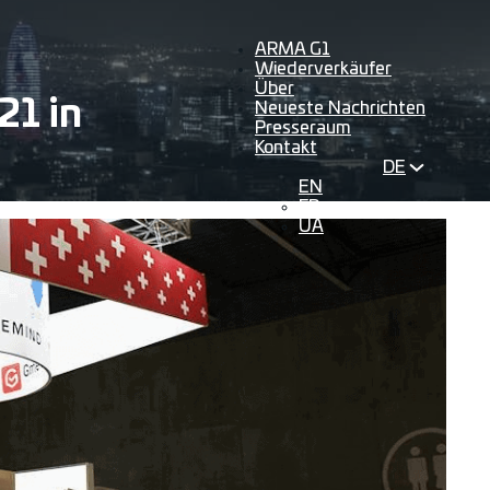
ARMA G1
Wiederverkäufer
Über
21 in
Neueste Nachrichten
Presseraum
Kontakt
DE
EN
FR
UA